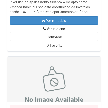
Inversión en apartamento turístico – No apto como
vivienda habitual Excelente oportunidad de inversión
desde 134.000 € Atractivos apartamentos en Resort
hotelero con alta rentabilidad. A) Resumen de la
Ver inmueble
inversión: Usted compra el 100% en propiedad de un
apartamento perteneciente a un complejo hotelero
Ver telefono
situado en plena nueva milla de oro de Marbella-
Benahavís: -Totalmente amueblado y equipado -
Comparar
Comodidades y servicios de un prestigioso complejo
Favorito
aparta-hotel - Operación sujeta a exención de impuestos
y atractivas condiciones de rentabilidad. Delega la gestión
de su uso a la empresa que opera en el complejo y
obtiene: - Una rentabilidad fija de 6.540€ + IVA al año
(2026). - La renta será actualizada anualmente,
aplicándosele el IPC interanual, no obstante, no se
aplicará la actualización de la renta si el IPC ha resultado
negativo, igualmente se fijará un máximo de actualización
del 5% anual. - La opción de disfrutarlo 8 semanas al año
con un coste de 65€ la semana (excluido 15.06 al 15.09 y
Semana Santa) - Sin tener que pagar comunidad,
mantenimiento y suministros básicos - Tan sólo tendrá
que pagar IBI ( a razón de 300€ por año) B)