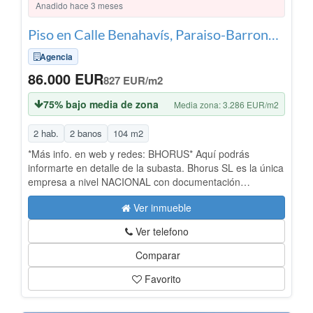
Anadido hace 3 meses
Piso en Calle Benahavís, Paraiso-Barronal, Estepona
Agencia
86.000 EUR
827 EUR/m2
75% bajo media de zona
Media zona: 3.286 EUR/m2
2 hab.
2 banos
104 m2
*Más info. en web y redes: BHORUS* Aquí podrás
informarte en detalle de la subasta. Bhorus SL es la única
empresa a nivel NACIONAL con documentación
demostrable en todo tipo de operaciones de subasta.
Ver inmueble
¡Cuidado! Las subastas tienen mucho riesgo si no son
analizadas por los profesionales adecuados. Accede a
Ver telefono
nuestra web o redes para más información.
Comparar
Favorito