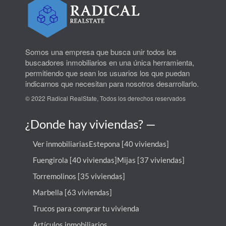
ajardinadas, gimnasio, spa, restaurantes y servicios
diseñados para disfrutar de una experiencia vacacional
de primer nivel. Una oportunidad ideal para inversores
que buscan obtener rentabilidad en una ubicación
privilegiada de la Costa del Sol, combinando ingresos
Somos una empresa que busca unir todos los
recurrentes con la posibilidad de disfrutar personalmente
buscadores inmobiliarios en una única herramienta,
de la propiedad durante varias semanas al año. ref:
permitiendo que sean los usuarios los que puedan
MPSS-0003.
indicarnos que necesitan para nosotros desarrollarlo.
© 2022 Radical RealState, Todos los derechos reservados
¿Donde hay viviendas? —
Ver inmobiliarias
Estepona [40 viviendas]
Fuengirola [40 viviendas]
Mijas [37 viviendas]
Torremolinos [35 viviendas]
Marbella [63 viviendas]
Trucos para comprar tu vivienda
Artículos inmobiliarios