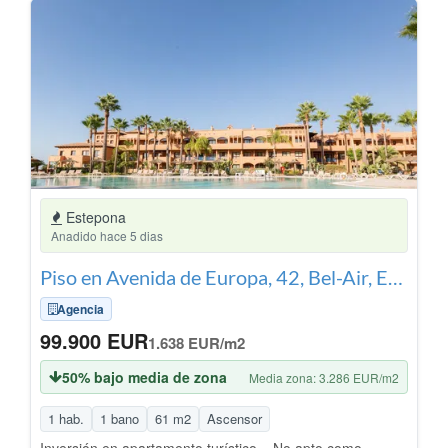
Estepona
Anadido hace 5 dias
Piso en Avenida de Europa, 42, Bel-Air, Estepona
Agencia
99.900 EUR
1.638 EUR/m2
50% bajo media de zona
Media zona: 3.286 EUR/m2
1 hab.
1 bano
61 m2
Ascensor