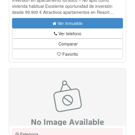
Inversión en apartamento turístico – No apto como
vivienda habitual Excelente oportunidad de inversión
desde 99.900 € Atractivos apartamentos en Resort
hotelero con alta rentabilidad. A) Resumen de la
Ver inmueble
inversión: Usted compra el 100% en propiedad de un
apartamento perteneciente a un complejo hotelero
Ver telefono
situado en plena nueva milla de oro de Marbella-
Benahavís: -Totalmente amueblado y equipado -
Comparar
Comodidades y servicios de un prestigioso complejo
Favorito
aparta-hotel -Operación sujeta a exención de impuestos y
atractivas condiciones de rentabilidad. Delega la gestión
de su uso a la empresa que opera en el complejo y
obtiene: -Una rentabilidad fija de 4.900€ + IVA al año
(2026). - La renta será actualizada anualmente,
aplicándosele el IPC interanual, no obstante, no se
aplicará la actualización de la renta si el IPC ha resultado
negativo, igualmente se fijará un máximo de actualización
del 5% anual. -La opción de disfrutarlo 8 semanas al año
con un coste de 65€ la semana (excluido 15.06 al 15.09 y
Semana Santa) -Sin tener que pagar comunidad,
mantenimiento y suministros básicos -Tan sólo tendrá
que pagar IBI ( a razón de 300€ por año) B)
Características de la propiedad: Adquiere su propio
Estepona