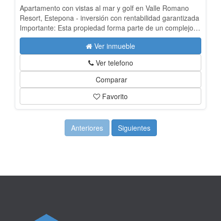
Apartamento con vistas al mar y golf en Valle Romano
Resort, Estepona - inversión con rentabilidad garantizada
Importante: Esta propiedad forma parte de un complejo
turístico gestionado profesionalmente y no puede
Ver inmueble
destinarse a vivienda habitual ni residencia permanente.
Los propietarios pueden disfrutar del apartamento para
Ver telefono
uso personal un máximo de 8 semanas al año, mientras
que el resto del tiempo forma parte del programa de
Comparar
explotación turística, ofreciendo una rentabilidad anual
Favorito
aproximada del 4%. Ubicado en la prestigiosa zona de
Valle Romano, junto al campo de golf y a pocos minutos
del centro de Estepona y sus playas, este elegante
apartamento en segunda planta representa una
Anteriores
Siguientes
excelente oportunidad para quienes buscan una inversión
inmobiliaria sin preocupaciones de gestión. La vivienda
dispone de 2 dormitorios y 2 baños, además de una
agradable terraza desde la que se disfrutan bonitas vistas
al mar, al campo de golf y al entorno natural que rodea la
urbanización. La propiedad incluye plaza de garaje y
trastero, aportando comodidad adicional. Los propietarios
tienen acceso a unas completas instalaciones tipo resort,
incluyendo piscinas comunitarias, amplias zonas