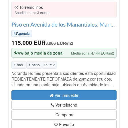
Torremolinos
Anadido hace 3 meses
Piso en Avenida de los Manantiales, Manantiales - Estación de Autobuses, Torremolinos
Agencia
115.000 EUR
3.966 EUR/m2
4% bajo media de zona
Media zona: 4.144 EUR/m2
1 hab.
1 bano
29 m2
Norando Homes presenta a sus clientes esta oportunidad
RECIENTEMENTE REFORMADA de 29m2 construidos,
situado en una planta baja, ubicado en Avenida de los
Manantiales, una zona perfectamente comunicada y a
Ver inmueble
pocos minutos de la playa. Distribuida en: • Cocina
abierta al salón. Aire acondicionado. • 1 Cuarto de baño
Ver telefono
completo y moderno, con plato de ducha. • Dormitorio • El
edificio cuenta con conserje. • La vivienda se entrega
Comparar
completamente amueblada. ¡Llámenos y visítelo hoy
Favorito
mismo! Si lo prefiere puede contactarnos por WhatsApp.