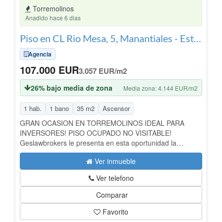
100% para la compra de este inmueble. Entra en
Torremolinos
Finanwin. com, haz tu simulación y obtén la mejor oferta
Anadido hace 6 dias
para tu Hipoteca de la manera más ágil y sencilla.
Piso en CL Rio Mesa, 5, Manantiales - Estación de Autobuses, Torremolinos
Agencia
107.000 EUR
3.057 EUR/m2
26% bajo media de zona
Media zona: 4.144 EUR/m2
1 hab.
1 bano
35 m2
Ascensor
GRAN OCASION EN TORREMOLINOS IDEAL PARA
INVERSORES! PISO OCUPADO NO VISITABLE!
Geslawbrokers le presenta en esta oportunidad la
posibilidad de obtener PISO OCUPADO se encuentra
Ver inmueble
ubicado en una zona privilegiada con mucha demanda
como lo es Torremolinos, se localiza en el centro de la
Ver telefono
ciudad, cerca de centros de ocio con todos los servicios
básicos. A 15 minutos de la playa caminando, cerca de la
Comparar
N-340 a 10 minutos en coche de sur de Málaga. Ubicada
Favorito
en zona con todo tipo de servicios alrededor. Además