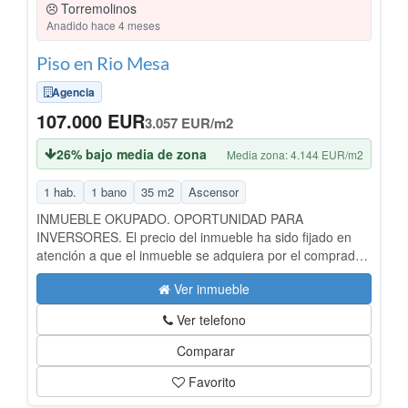
Torremolinos
Anadido hace 4 meses
Piso en Rio Mesa
Agencia
107.000 EUR
3.057 EUR/m2
26% bajo media de zona
Media zona: 4.144 EUR/m2
1 hab.
1 bano
35 m2
Ascensor
INMUEBLE OKUPADO. OPORTUNIDAD PARA
INVERSORES. El precio del inmueble ha sido fijado en
atención a que el inmueble se adquiera por el comprador
en estado de ocupado por lo que no aplicaría dicho
Ver inmueble
precio si en el momento de formalización de la escritura
pública el inmueble se encontrara libre de ocupantes. Las
Ver telefono
fotografías pueden no corresponderse con el estado
actual del inmueble. Imposibilidad de visita interior. No
Comparar
apta para compradores que requieran financiación
Favorito
hipotecaria. OPORTUNIDAD Apartamento en el centro de
Torremolinos (Málaga) Se ofrece apartamento en