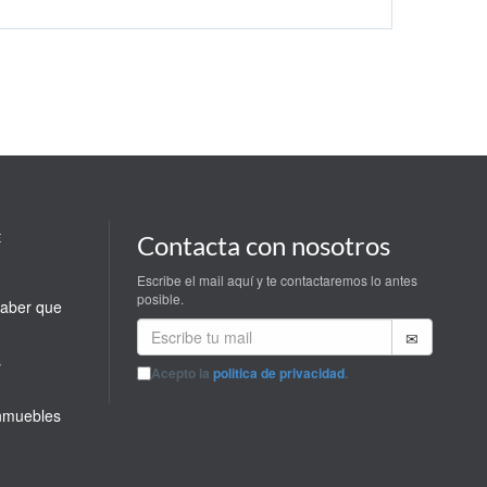
Contacta con nosotros
E
Escribe el mail aquí y te contactaremos lo antes
posible.
saber que
s
Acepto la
politica de privacidad
.
inmuebles