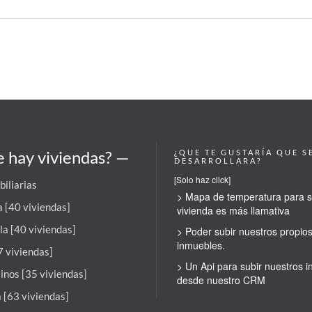
 hay viviendas? —
¿QUE TE GUSTARÍA QUE S
DESARROLLARA?
[Solo haz click]
biliarias
> Mapa de temperatura para 
 [40 viviendas]
vivienda es más llamativa
la [40 viviendas]
> Poder subir nuestros propio
inmuebles.
7 viviendas]
> Un Api para subir nuestros 
inos [35 viviendas]
desde nuestro CRM
 [63 viviendas]