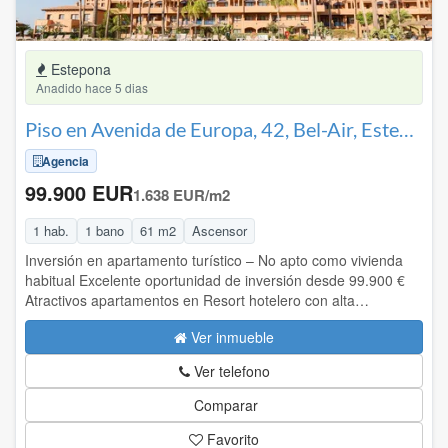
Estepona
Anadido hace 5 dias
Piso en Avenida de Europa, 42, Bel-Air, Estepona
Agencia
99.900 EUR
1.638 EUR/m2
1 hab.
1 bano
61 m2
Ascensor
Inversión en apartamento turístico – No apto como vivienda
habitual Excelente oportunidad de inversión desde 99.900 €
Atractivos apartamentos en Resort hotelero con alta
rentabilidad. A) Resumen de la inversión: Usted compra el
Ver inmueble
100% en propiedad de un apartamento perteneciente a un
complejo hotelero situado en plena nueva milla de oro de
Ver telefono
Marbella-Benahavís: -Totalmente amueblado y equipado -
Comodidades y servicios de un prestigioso complejo aparta-
Comparar
hotel -Operación sujeta a exención de impuestos y atractivas
Favorito
condiciones de rentabilidad. Delega la gestión de su uso a la