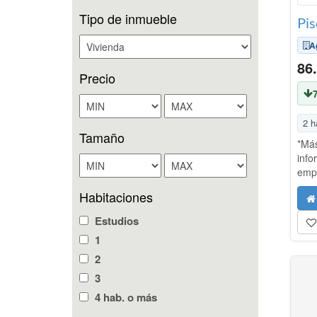
Tipo de inmueble
A
86
Precio
2 h
Tamaño
*Más
info
emp
demo
Habitaciones
¡Cui
anal
Estudios
nues
1
2
3
4 hab. o más