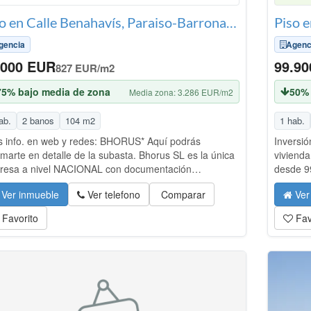
Piso en Calle Benahavís, Paraiso-Barronal, Estepona
gencia
Agenc
.000 EUR
99.9
827 EUR/m2
75% bajo media de zona
50% 
Media zona: 3.286 EUR/m2
ab.
2 banos
104 m2
1 hab.
 info. en web y redes: BHORUS* Aquí podrás
Inversió
rmarte en detalle de la subasta. Bhorus SL es la única
vivienda
resa a nivel NACIONAL con documentación
desde 9
strable en todo tipo de operaciones de subasta.
hotelero
Ver inmueble
Ver telefono
Comparar
Ver
dado! Las subastas tienen mucho riesgo si no son
Usted c
izadas por los profesionales adecuados. Accede a
pertenec
Favorito
Fav
tra web o redes para más información.
nueva m
amuebla
prestigi
exención
rentabil
opera en
4.900€ +