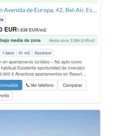
Piso en Avenida de Europa, 42, Bel-Air, Estepona
ia
00 EUR
1.638 EUR/m2
bajo media de zona
Media zona: 3.286 EUR/m2
1 bano
61 m2
Ascensor
n en apartamento turístico – No apto como
 habitual Excelente oportunidad de inversión
9.900 € Atractivos apartamentos en Resort
 con alta rentabilidad. A) Resumen de la inversión:
 inmueble
Ver telefono
Comparar
ompra el 100% en propiedad de un apartamento
iente a un complejo hotelero situado en plena
orito
illa de oro de Marbella-Benahavís: -Totalmente
do y equipado -Comodidades y servicios de un
oso complejo aparta-hotel -Operación sujeta a
 de impuestos y atractivas condiciones de
idad. Delega la gestión de su uso a la empresa que
 el complejo y obtiene: -Una rentabilidad fija de
 IVA al año (2026). - La renta será actualizada