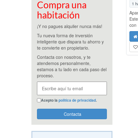
Compra una
1 h
habitación
Apar
Este
con 
¡Y no pagues alquiler nunca más!
tran
Tu nueva forma de inversión
disp
inteligente que dispara tu ahorro y
habi
te convierte en propietario.
m². 
conc
Contacta con nosotros, y te
encu
atendemos personalmente,
supe
estamos a tu lado en cada paso del
acce
proceso.
pano
Cara
de s
• 1 
Acepto la
politica de privacidad
.
abie
• Pl
Contacta
cons
Urba
Gimn
tran