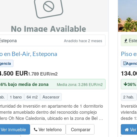
anualmen
no se ap
resultad
actualiz
semanas
15.06 a
stepona
Est
Anadido hace 2 meses
comunid
sólo ten
o en Bel-Air, Estepona
Caracter
apartam
gencia
Agenc
complejo
4.500 EUR
134.
gimnasio
1.789 EUR/m2
Zonas de
46% bajo media de zona
ajardina
36% 
Media zona: 3.286 EUR/m2
salón re
bailes, 
ab.
1 bano
64 m2
Ascensor
2 hab.
construc
tunidad de inversión en apartamento de 1 dormitorio
Inversió
reforma
lmente amueblado dentro del reconocido complejo
vivienda
privileg
lero Oh Nice Caledonia, ubicado en la zona de Bel Air
desde 1
en un en
nahavís, en plena Nueva Milla de Oro. La propiedad
hotelero
Costa de
Ver inmueble
Ver telefono
Comparar
Ver
a parte de un resort de 4 estrellas con servicios
Usted c
Banús, c
letos: recepción, restaurante, spa interior, gimnasio,
pertenec