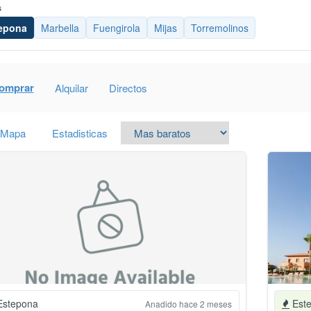
s
epona
Marbella
Fuengirola
Mijas
Torremolinos
omprar
Alquilar
Directos
Mapa
Estadisticas
stepona
Est
Anadido hace 2 meses