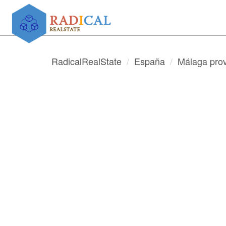
RadicalRealState
España
Málaga prov