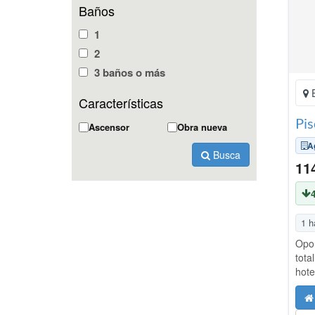
Baños
1
2
3 baños o más
E
Características
Pis
Ascensor
Obra nueva
A
Busca
11
1 h
Opor
tota
hote
– Be
form
comp